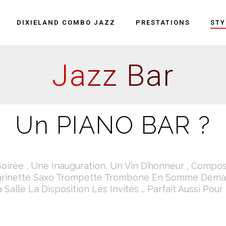
DIXIELAND COMBO JAZZ
PRESTATIONS
STY
Jazz Bar
Un PIANO BAR ?
oirée , Une Inauguration, Un Vin D’honneur , Compo
larinette Saxo Trompette Trombone En Somme Deman
Salle La Disposition Les Invités … Parfait Aussi Pour