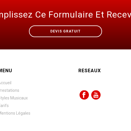
mplissez Ce Formulaire Et Recev
DEVIS GRATUIT
MENU
RESEAUX
ccueil
restations
tyles Musicaux
arifs
entions Légales