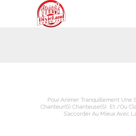
Pour Animer Tranquillement Une S
Chanteur(s) Chanteuse(s) Et /ou C
S’accorder Au Mieux Avec La 