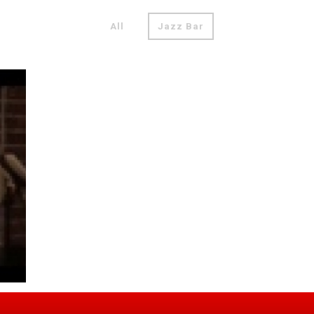
All
Jazz Bar