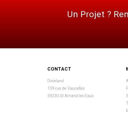
Jazz Bar
,
Mariage
Un Projet ? Re
CONTACT
Dixieland
A
159 rue de Vaucelles
P
59230 St Amand les Eaux
S
T
M